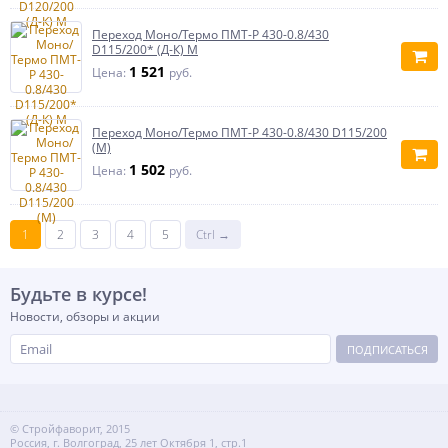
Переход Моно/Термо ПМТ-Р 430-0.8/430
D115/200* (Д-К) М
1 521
Цена:
руб.
Переход Моно/Термо ПМТ-Р 430-0.8/430 D115/200
(М)
1 502
Цена:
руб.
1
2
3
4
5
Ctrl →
Будьте в курсе!
Новости, обзоры и акции
ПОДПИСАТЬСЯ
© Стройфаворит, 2015
Россия, г. Волгоград, 25 лет Октября 1, стр.1