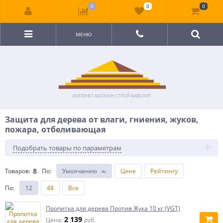
0
0
0
МЕНЮ
ИНТЕРНЕТ-МАГАЗИН СТРОЙ ФАВОРИТ
Защита для дерева от влаги, гниения, жуков,
пожара, отбеливающая
Подобрать товары по параметрам
8
Товаров:
По
:
Умолчанию
Цене
Рейтингу
По
:
12
48
Все
Пропитка для дерева Против Жука 10 кг (VGT)
2 139
Цена:
руб.