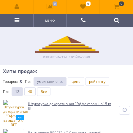
0
0
0
МЕНЮ
ИНТЕРНЕТ-МАГАЗИН СТРОЙ ФАВОРИТ
Хиты продаж
3
Товаров:
По
:
умолчанию
цене
рейтингу
По
:
12
48
Все
Штукатурка декоративная "Эффект замша" 5 кг
ВГТ
ХИТ
Вентилятор BREEZE 4C Gray metal, осевой